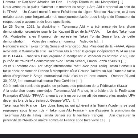
Uemera 1er Dan Aude JAvelas 1er Dan Le dojo Takemusu Aiki Montpellier […]
Nous avons eu le plaisir d’animer un moment du stage « Arts Aiki » proposé au sein de
la FFAAA. Un Grand merci à notre Présidente de Ligue, Béatrice Navarro, et à ses
collaborateurs pour l’organisation de cette journée placée sous le signe de l’écoute et du
respect des pratiques et de leurs spécificités.
Le 25 février 2023, la discipline « Takemusu Aiki » a été présentée lors d’une
démonstration organisée pour le 1er Kagami Biraki de la FFAAA. Le dojo Takemusu
Aiki Montpellier a eu l’honneur de représenter Takeji Tomita Sensei lors de cette
démonstration. Vidéo des meilleurs moments Vidéo de la […]
Rencontre entre Takeji Tomita Sensei et Francisco Dias Président de la FFAAA. Après
avoir aidé le Wanomichi et le Takemusu Aiki à créer le groupe indépendant WTA au sein
de la FFAAA, Francisco Dias organise à Montpellier le Vendredi 28 octobre 2022, une
journée de travail très constructive avec Tomita Sensei, Emidio Lezza et Alexis […]
29 et 30 octobre 2022 1er Stage International Post CoVid pour Takeji Tomita Sensei Il a
fait le choix de venir en France à Montpellier où le Groupe Takemusu Aiki France a fait le
choix d’organiser le Stage International, suivi d’un cours Instructeurs. October 29 and
30, 2022, 1st International course Post CoVid for […]
Cérémonie de remise de grades en présence du président de la Fédération (ffaaa)
A la suite d’un cours inter-dojos Takemusu Aiki France, le président de la Fédération
Française d’Aikido (FFAAA) a tenu à venir en personne afin de remettre les grades UFA
décernés lors de la création du Groupe WTA. […]
Takemusu Aiki France Les dojos français qui adhèrent à la Tomita Academy se sont
regroupés sous le nom de « Takemusu Aiki France » afin d’assurer la promotion du
Takemusu Aiki de Takeji Tomita Sensei sur le territoire français. Afin d’assurer la
pérennité de l’Aikido de maître Tomita en France et de faire vivre ce […]