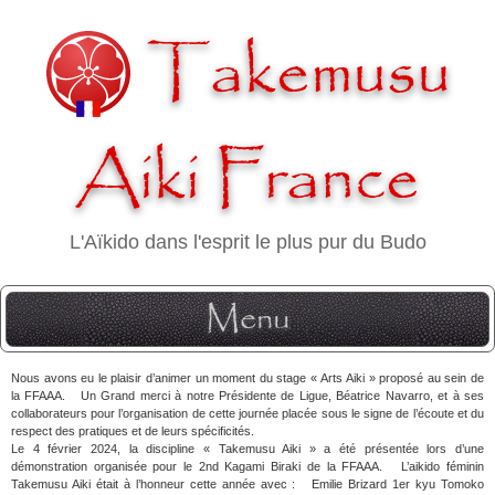
Takemusu
Aiki France
L'Aïkido dans l'esprit le plus pur du Budo
Menu
Nous avons eu le plaisir d’animer un moment du stage « Arts Aiki » proposé au sein de
la FFAAA. Un Grand merci à notre Présidente de Ligue, Béatrice Navarro, et à ses
collaborateurs pour l’organisation de cette journée placée sous le signe de l’écoute et du
respect des pratiques et de leurs spécificités.
Le 4 février 2024, la discipline « Takemusu Aiki » a été présentée lors d’une
démonstration organisée pour le 2nd Kagami Biraki de la FFAAA. L’aikido féminin
Takemusu Aiki était à l’honneur cette année avec : Emilie Brizard 1er kyu Tomoko